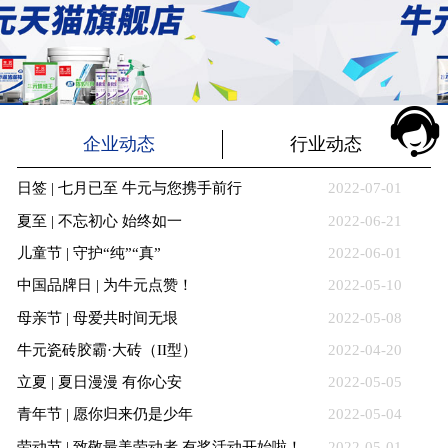
企业动态
行业动态
日签 | 七月已至 牛元与您携手前行
2022-07-01
夏至 | 不忘初心 始终如一
2022-06-21
儿童节 | 守护“纯”“真”
2022-06-01
中国品牌日 | 为牛元点赞！
2022-05-10
母亲节 | 母爱共时间无垠
2022-05-08
牛元瓷砖胶霸·大砖（II型）
2022-04-20
立夏 | 夏日漫漫 有你心安
2022-05-05
青年节 | 愿你归来仍是少年
2022-05-04
劳动节 | 致敬最美劳动者 有奖活动开始啦！
2022-05-01